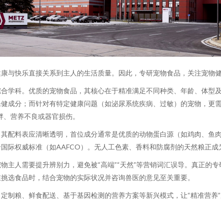
健康与快乐直接关系到主人的生活质量。因此，专研宠物食品，关注宠物
综合学科。优质的宠物食品，其核心在于精准满足不同种类、年龄、体型
健成分；而针对有特定健康问题（如泌尿系统疾病、过敏）的宠物，更需
胖、营养不良或器官损伤。
其配料表应清晰透明，首位成分通常是优质的动物蛋白源（如鸡肉、鱼肉
国际权威标准（如AAFCO）。无人工色素、香料和防腐剂的天然粮正
物主人需要提升辨别力，避免被“高端”“天然”等营销词汇误导。真正的
在挑选食品时，结合宠物的实际状况并咨询兽医的意见至关重要。
定制粮、鲜食配送、基于基因检测的营养方案等新兴模式，让“精准营养