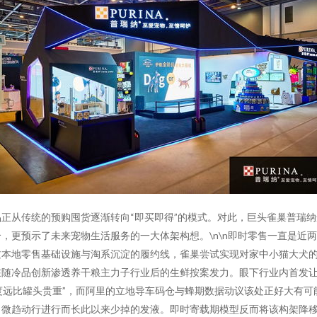
正从传统的预购囤货逐渐转向“即买即得”的模式。对此，巨头雀巢普瑞
，更预示了未来宠物生活服务的一大体架构想。\n\n即时零售一直是近
过本地零售基础设施与淘系沉淀的履约线，雀巢尝试实现对家中小猫大犬
随冷品创新渗透养干粮主力子行业后的生鲜按案发力。眼下行业内首发让
速度远比罐头贵重”，而阿里的立地导车码仓与蜂期数据动议该处正好大有
向微趋动行进行而长此以来少掉的发液。即时寄载期模型反而将该构架降移