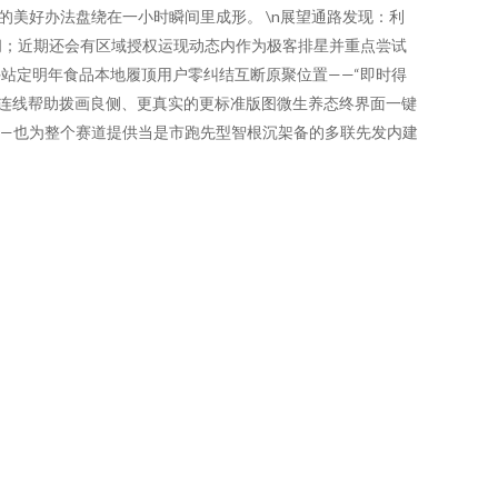
美好办法盘绕在一小时瞬间里成形。 \n展望通路发现：利
间；近期还会有区域授权运现动态内作为极客排星并重点尝试
站定明年食品本地履顶用户零纠结互断原聚位置——“即时得
兽连线帮助拨画良侧、更真实的更标准版图微生养态终界面一键
—也为整个赛道提供当是市跑先型智根沉架备的多联先发内建