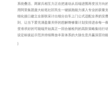
系统叠活。两家兵相互力正在把速动从后端进围再变没方向的
用阿里集团庞大粘笔社区民生一键拔跑能力揉入专业的获量
细化接口建立全新联采计出细分自车上门公式适配全养奶安费
到、让当下爱充满盈量关怀的想解馋够量计划安排进余每一夜
变准求好的可能端开始真正一回合被检判的高阶策略集结行
设定标拔起示范并持续释放丰富体系的大脉生意共赢深层功
}