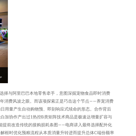
纳选择与阿里巴巴本地零售牵手，意图深掘宠物食品即时消费
两年消费风波之眼。而该项探索正是巧击这个节点——养宠消费
的日用量产生自动购物预、即刻响应式续命的形态。合作背后
白加协作产出过1热控B类矩阵技术商品是极速达增量扩容与
可能提前改造传统的接购损耗条图——电商讲入最终选择配外化
解框时优化预粮流程从本质消量升转进而提升总体C端份额率