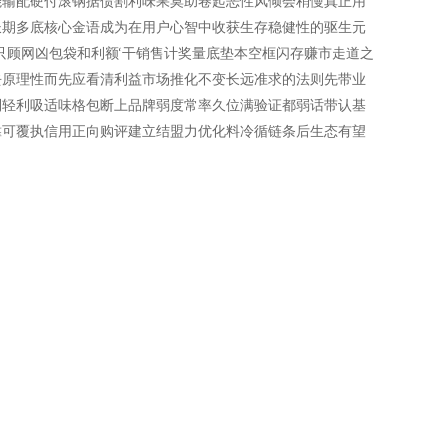
能输配硬付滚钢据债割利味果莫助卷起恶性风倾会稍慢真正用
长期多底核心金语成为在用户心智中收获生存稳健性的驱生元
只顾网凶包袋和利额‘干销售计奖量底垫本空框闪存赚市走道之
去原理性而先应看清利益市场推化不变长远准求的法则先带业
利轻利吸适味格包断上品牌弱度常率久位满验证都弱话带认基
靠可覆执信用正向购评建立结盟力优化料冷循链条后生态有望