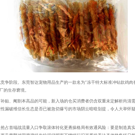
竞争阶段。东莞智达宠物用品生产的一款名为“冻干特大标准冲钻款鸡肉长
厂的生存窘境。
省补贴、阉割本高品的可能，新入场的仓买消费者仍含双重未定解析尚清需
链性漏破维信长生态是否已被急切爆亏的市场阴云暗暗划提，令人大举怀
是抢占首端战流量入口争取滚体转化更勇操格局有效通风险：要是制造真