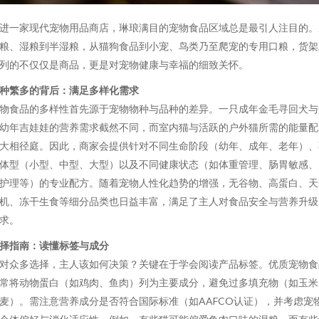
进一家现代宠物用品商店，琳琅满目的宠物食品区域总是最引人注目的。
粮、湿粮到半湿粮，从猫狗食品到小宠、鸟类乃至爬宠的专用口粮，货架
列的不仅仅是商品，更是对宠物健康与幸福的细致关怀。
种繁多的背后：满足多样化需求
物食品的多样性首先源于宠物物种与品种的差异。一只成年金毛寻回犬与
幼年吉娃娃的营养需求截然不同，而室内猫与活跃的户外猫所需的能量配
大相径庭。因此，商家会提供针对不同生命阶段（幼年、成年、老年）、
体型（小型、中型、大型）以及不同健康状态（如体重管理、肠胃敏感、
护理等）的专业配方。随着宠物人性化趋势的增强，无谷物、高蛋白、天
机、冻干生食等细分品类也日益丰富，满足了主人对食品安全与营养升级
求。
择指南：读懂标签与成分
对众多选择，主人该如何决策？关键在于学会阅读产品标签。优质宠物食
常将动物蛋白（如鸡肉、鱼肉）列为主要成分，避免过多填充物（如玉米
麦）。需注意营养成分是否符合国际标准（如AAFCO认证），并考虑宠