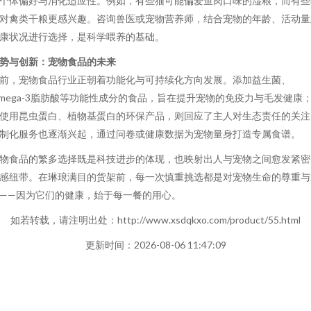
个体偏好与消化适应性。例如，有些猫可能偏爱鱼肉口味的湿粮，而有些
对禽类干粮更感兴趣。咨询兽医或宠物营养师，结合宠物的年龄、活动量
康状况进行选择，是科学喂养的基础。
势与创新：宠物食品的未来
前，宠物食品行业正朝着功能化与可持续化方向发展。添加益生菌、
mega-3脂肪酸等功能性成分的食品，旨在提升宠物的免疫力与毛发健康
使用昆虫蛋白、植物基蛋白的环保产品，则回应了主人对生态责任的关注
制化服务也逐渐兴起，通过问卷或健康数据为宠物量身打造专属食谱。
物食品的繁多选择既是科技进步的体现，也映射出人与宠物之间愈发紧密
感纽带。在琳琅满目的货架前，每一次慎重挑选都是对宠物生命的尊重与
——因为它们的健康，始于每一餐的用心。
如若转载，请注明出处：http://www.xsdqkxo.com/product/55.html
更新时间：2026-08-06 11:47:09