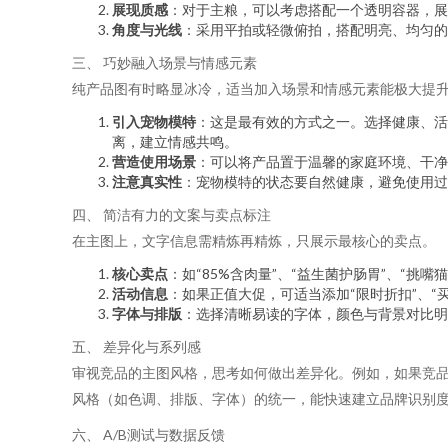
展现质感
：对于主粮，可以考虑搭配一个透明容器，展
角度与光线
：采用平拍或轻微俯拍，搭配明亮、均匀的
三、 巧妙融入场景与情感元素
纯产品图有时略显冰冷，适当加入场景和情感元素能极大提
引入宠物模特
：这是最有效的方式之一。选择健康、活
离，建立情感共鸣。
营造使用场景
：可以将产品置于温馨的家庭环境、干净
注意真实性
：宠物模特的状态要自然健康，避免使用过
四、 简洁有力的文案与卖点标注
在主图上，文字信息需精炼再精炼，只展示最核心的卖点。
核心卖点
：如“85%含肉量”、“益生菌护肠胃”、“挑
活动信息
：如果正值大促，可适当添加“限时折扣”、“
字体与排版
：选择清晰易读的字体，颜色与背景对比明
五、 差异化与系列感
审视竞品的主图风格，思考如何做出差异化。例如，如果竞
风格（如色调、排版、字体）的统一，能快速建立品牌识别
六、 A/B测试与数据反馈