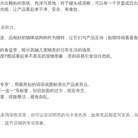
示出颗粒的形状、色泽与质地；对于罐头或湿粮，可以有一个开盖或舀出
光线，让产品看起来干净、安全、有食欲。
升亲和力。
泼、品相好的猫咪或狗狗作为模特，让它们与产品互动（如期待地看着食
的食盆旁，暗示其融入宠物美好日常生活的场景。
度P图或看起来不真实的宠物形象，否则容易引发信任危机。
嘴猫专享”，用最简短的词语或图标突出产品差异点。
买一送一”等标签，但切勿面积过大，喧宾夺主。
显，排版整洁，避免杂乱。
品多用深色背景，你可以尝试明亮的马卡龙色系；如果竞品都是写实风，
度，提升店铺的专业形象。