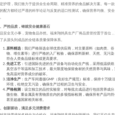
定护理，我们致力于提供全生命周期、精准营养的食品解决方案。每一款
的配方都经过严谨的科学论证与反复的适口性测试，确保营养均衡、安全
。
、严控品质，铸就安全健康基石
品安全无小事，宠物食品亦然。福来翔鸽具生产厂将品质管控置于首位，
了从源头到成品的全链条质量保障体系。
原料精选
：我们严格筛选全球优质供应商，对主要原料（如肉类、谷
物、维生素等）进行严格的入厂检验，确保原料新鲜、天然、无污染
符合人类食品级标准或更高要求。
先进工艺
：引进国际先进的生产设备与自动化生产线，采用低温烘焙
真空冻干等温和加工技术，最大限度地保留食材的天然营养与风味，
免高温对营养成分的破坏。
洁净生产
：生产车间遵循GMP（良好生产规范）标准，保持十万级
环境，杜绝交叉污染，确保生产过程的卫生与安全。
严格检测
：设立独立的品控实验室，对每批次成品进行包括营养成分
微生物、重金属及有害物质在内的多项指标检测，确保所有产品均符
甚至超越国家相关标准。
、创新驱动，满足多元消费需求
对市场需求的多样化与个性化，福来翔鸽具坚持创新驱动。我们不仅生产