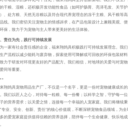
的干粮、湿粮，还积极开发功能性食品（如呵护肠胃、亮泽毛发、关节护
）、处方粮、天然无谷粮以及符合现代养宠理念的冻干主粮、风干粮等高
品线。我们密切关注宠物主的情感诉求，在产品包装设计上兼顾美观、便
环保，致力于为宠物与主人带来更美好的生活体验。
、责任为先，践行可持续发展
为一家有社会责任感的企业，福来翔鸽具积极践行可持续发展理念。我们
生产流程以减少能耗与废弃物，探索使用可降解或可回收的环保包装材料
致力于研发对环境更友好的产品配方。我们相信，对地球的关爱与对宠物
爱同等重要。
**
来翔鸽具宠物用品生产厂，不仅是一个名字，更是一份对宠物健康成长的
。我们以匠人之心，对待每一粒粮、每一份餐；以科学之智，守护每一位
子的营养需求；以关爱之情，连接每一个幸福的人宠家庭。我们将继续秉
“专业、安全、创新、责任”的核心价值观，不断深耕宠物食品领域，为全
多的爱宠家庭提供值得信赖的营养选择，陪伴每一个生命健康、快乐地成
。