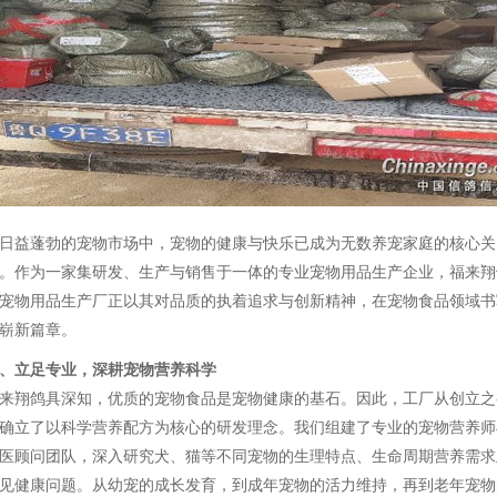
日益蓬勃的宠物市场中，宠物的健康与快乐已成为无数养宠家庭的核心关
。作为一家集研发、生产与销售于一体的专业宠物用品生产企业，福来翔
宠物用品生产厂正以其对品质的执着追求与创新精神，在宠物食品领域书
崭新篇章。
、立足专业，深耕宠物营养科学
来翔鸽具深知，优质的宠物食品是宠物健康的基石。因此，工厂从创立之
确立了以科学营养配方为核心的研发理念。我们组建了专业的宠物营养师
医顾问团队，深入研究犬、猫等不同宠物的生理特点、生命周期营养需求
见健康问题。从幼宠的成长发育，到成年宠物的活力维持，再到老年宠物